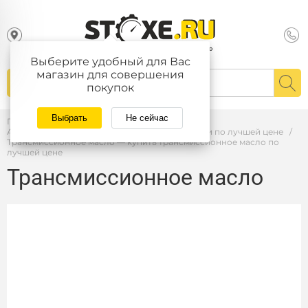
Выберите удобный для Вас
магазин для совершения
покупок
Выбрать
Не сейчас
Главная
/
Автомасла — купить автомасла и тех. жидкости по лучшей цене
/
Трансмиссионное масло — купить трансмиссионное масло по
лучшей цене
Трансмиссионное масло