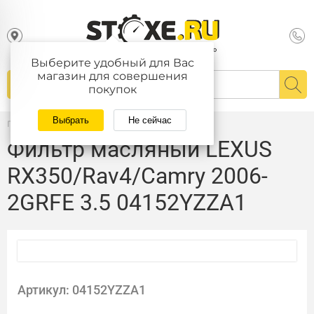
Выберите удобный для Вас
магазин для совершения
покупок
Выбрать
Не сейчас
Главная
/
Каталог
Фильтр масляный LEXUS
RX350/Rav4/Camry 2006-
2GRFE 3.5 04152YZZA1
Артикул: 04152YZZA1