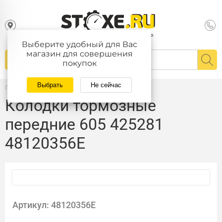
Выберите удобный для Вас
магазин для совершения
покупок
Выбрать
Не сейчас
Главная
/
Каталог
Колодки тормозные
передние 605 425281
48120356E
Артикул: 48120356E