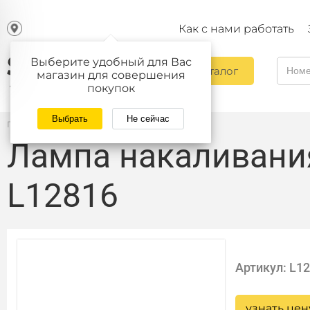
Как с нами работать
Выберите удобный для Вас
Каталог
магазин для совершения
покупок
Выбрать
Не сейчас
Главная
/
Каталог
Лампа накаливани
L12816
Артикул: L1
узнать цен