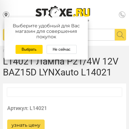
Выберите удобный для Вас
магазин для совершения
покупок
Выбрать
Не сейчас
Главная
/
Каталог
L14021 Лампа P21/4W 12V
BAZ15D LYNXauto L14021
Артикул: L14021
узнать цену