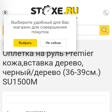
Выберите удобный для Вас
магазин для совершения
покупок
Выбрать
Не сейчас
Главная
/
Каталог
Оплетка на руль Premier
кожа,вставка дерево,
черный/дерево (36-39см.)
SU1500M