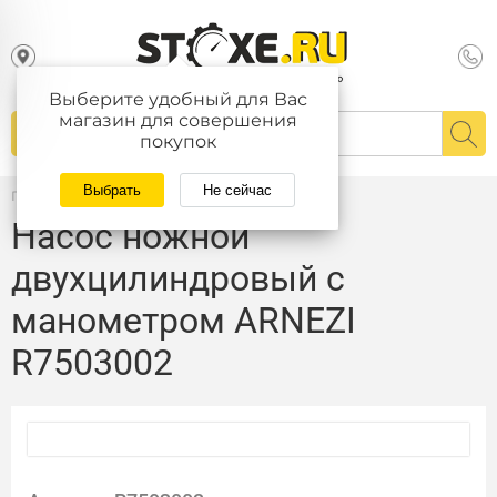
Выберите удобный для Вас
магазин для совершения
покупок
Выбрать
Не сейчас
Главная
/
Каталог
Насос ножной
двухцилиндровый с
манометром ARNEZI
R7503002