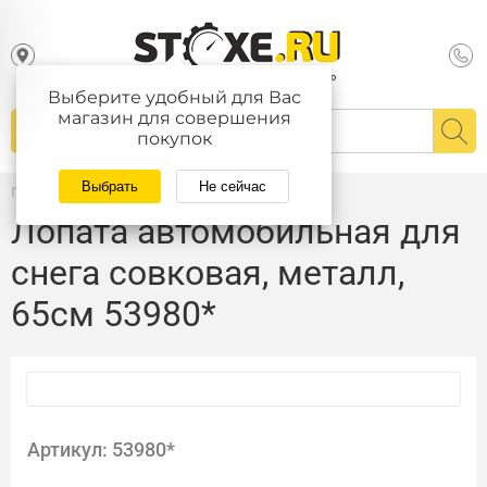
Выберите удобный для Вас
магазин для совершения
покупок
Выбрать
Не сейчас
Главная
/
Каталог
Лопата автомобильная для
снега совковая, металл,
65см 53980*
Артикул: 53980*