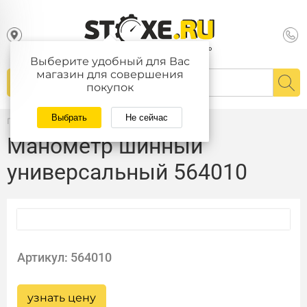
Выберите удобный для Вас
магазин для совершения
покупок
Выбрать
Не сейчас
Главная
/
Каталог
Манометр шинный
универсальный 564010
Артикул: 564010
узнать цену