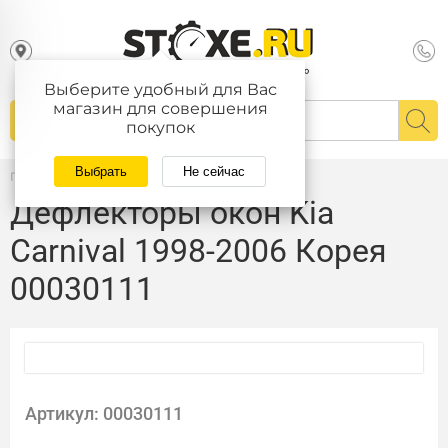
Выберите удобный для Вас
магазин для совершения
покупок
Выбрать
Не сейчас
Главная
/
Каталог
Дефлекторы окон Kia
Carnival 1998-2006 Корея
00030111
Артикул: 00030111