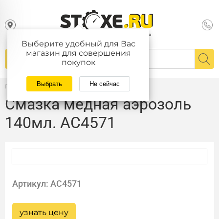
Выберите удобный для Вас
магазин для совершения
покупок
Выбрать
Не сейчас
Главная
/
Каталог
Смазка медная аэрозоль
140мл. AC4571
Артикул: AC4571
узнать цену