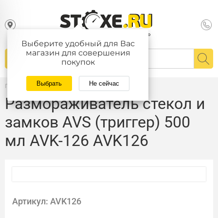
Выберите удобный для Вас
магазин для совершения
покупок
Выбрать
Не сейчас
Главная
/
Каталог
Размораживатель стекол и
замков AVS (триггер) 500
мл AVK-126 AVK126
Артикул: AVK126