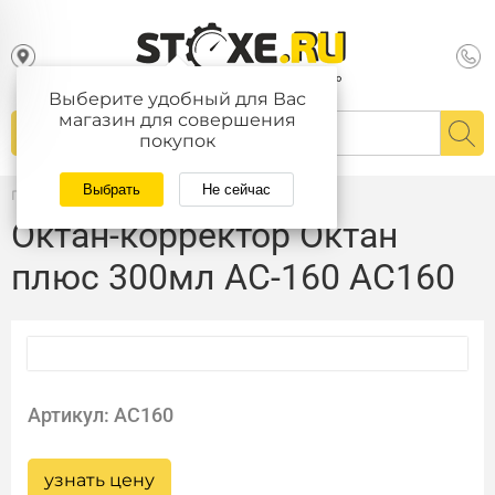
Выберите удобный для Вас
магазин для совершения
покупок
Выбрать
Не сейчас
Главная
/
Каталог
Октан-корректор Октан
плюс 300мл АС-160 AC160
Артикул: AC160
узнать цену