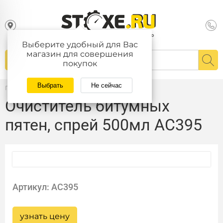
Выберите удобный для Вас
магазин для совершения
покупок
Выбрать
Не сейчас
Главная
/
Каталог
Очиститель битумных
пятен, спрей 500мл AC395
Артикул: AC395
узнать цену