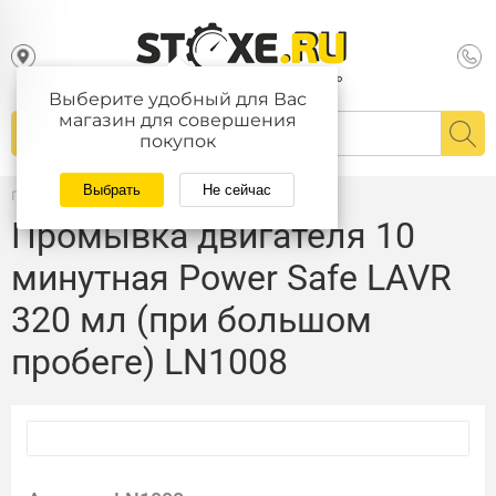
Выберите удобный для Вас
магазин для совершения
покупок
Выбрать
Не сейчас
Главная
/
Каталог
Промывка двигателя 10
минутная Power Safe LAVR
320 мл (при большом
пробеге) LN1008