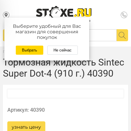
Выберите удобный для Вас
магазин для совершения
покупок
Выбрать
Не сейчас
Главная
/
Каталог
Тормозная жидкость Sintec
Super Dot-4 (910 г.) 40390
Артикул: 40390
узнать цену