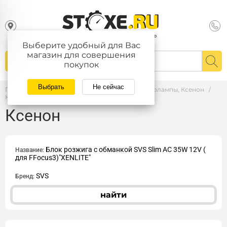
Выберите удобный для Вас
магазин для совершения
покупок
Выбрать
Не сейчас
Главная
/
Каталог
/
АВТОЗАПЧАСТИ
/
Автолампы, Ксенон
/
Ксенон
Ксенон
Блок розжига с обманкой SVS Slim AC 35W 12V (
Название:
для FFocus3)"XENLITE"
SVS
Бренд:
найти