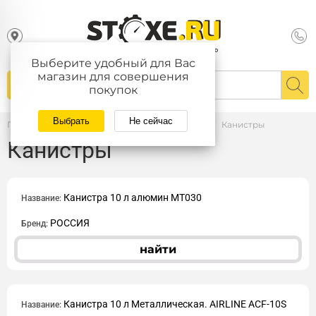
Выберите удобный для Вас
магазин для совершения
покупок
Выбрать
Не сейчас
Главная
/
Каталог
/
Автопринадлежности
/
Канистры
Канистры
Канистра 10 л алюмин МТ030
Название:
РОССИЯ
Бренд:
найти
Канистра 10 л Металлическая. AIRLINE ACF-10S
Название: