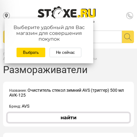
Выберите удобный для Вас
магазин для совершения
покупок
Выбрать
Не сейчас
Главная
/
Каталог
/
Автопринадлежности
/
Автохимия, Автокосметика
/
Размораживатели
Размораживатели
Очиститель стекол зимний AVS (триггер) 500 мл
Название:
AVK-125
AVS
Бренд:
найти