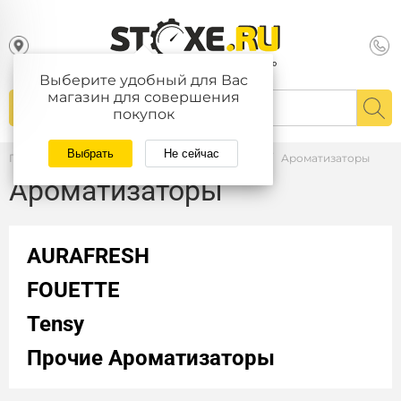
Выберите удобный для Вас
магазин для совершения
покупок
Выбрать
Не сейчас
Главная
/
Каталог
/
Автопринадлежности
/
Ароматизаторы
Ароматизаторы
AURAFRESH
FOUETTE
Tensy
Прочие Ароматизаторы