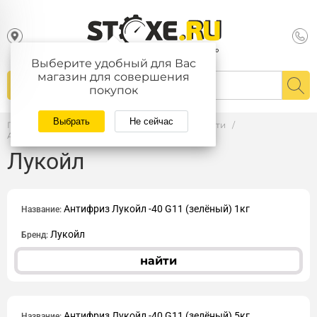
Выберите удобный для Вас
магазин для совершения
покупок
Выбрать
Не сейчас
Главная
/
Каталог
/
Автомасла и тех.жидкости
/
Антифризы, тосол и.т.д.
/
Лукойл
Лукойл
Антифриз Лукойл -40 G11 (зелёный) 1кг
Название:
Лукойл
Бренд:
найти
Антифриз Лукойл -40 G11 (зелёный) 5кг
Название: