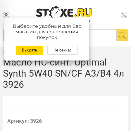
Выберите удобный для Вас
магазин для совершения
покупок
Выбрать
Не сейчас
Главная
/
Каталог
Масло HC-синт. Optimal
Synth 5W40 SN/CF A3/B4 4л
3926
Артикул: 3926