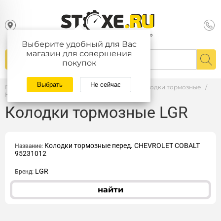
Выберите удобный для Вас
магазин для совершения
покупок
Выбрать
Не сейчас
Главная
/
Каталог
/
АВТОЗАПЧАСТИ
/
Колодки тормозные
/
Колодки тормозные LGR
Колодки тормозные LGR
Колодки тормозные перед. CHEVROLET COBALT
Название:
95231012
LGR
Бренд:
найти